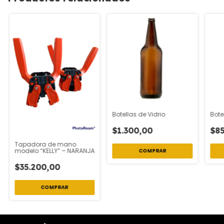
Botellas de Vidrio
Bote
$1.300,00
$8
Tapadora de mano
modelo “KELLY” – NARANJA
COMPRAR
$35.200,00