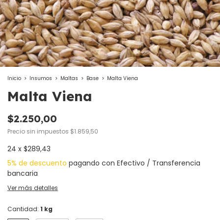
Inicio
>
Insumos
>
Maltas
>
Base
>
Malta Viena
Malta Viena
$2.250,00
Precio sin impuestos
$1.859,50
24
x
$289,43
5% de descuento
pagando con Efectivo / Transferencia
bancaria
Ver más detalles
Cantidad:
1 kg