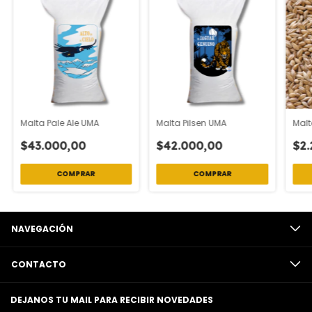
Malta Pale Ale UMA
Malta Pilsen UMA
Malt
$43.000,00
$42.000,00
$2.
COMPRAR
COMPRAR
NAVEGACIÓN
CONTACTO
DEJANOS TU MAIL PARA RECIBIR NOVEDADES