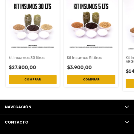
kit Insumos 30 litros
Kit Insumos 5 Litros
Kit 
ARG
$27.800,00
$3.900,00
$14
COMPRAR
COMPRAR
NAVEGACIÓN
CONTACTO